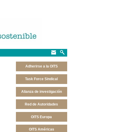
Adherirse a la OITS
Task Force Sindical
Alianza de investigación
Red de Autoridades
OITS Europa
OITS Américas