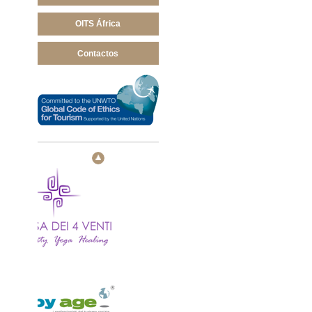
OITS África
Contactos